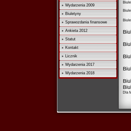
Biule
Wydarzenia 2009
Biule
Biuletyny
Biule
Sprawozdania finansowe
Ankieta 2012
Biu
Statut
Biu
Kontakt
Biu
Licznik
Wydarzenia 2017
Biu
Wydarzenia 2018
Biu
Biu
Dla M.