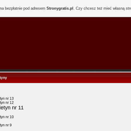
ona bezpłatnie pod adresem
Stronygratis.pl
. Czy chcesz też mieć własną st
tyny
tyn nr 13
tyn nr 12
letyn nr 11
tyn nr 10
tyn nr 9