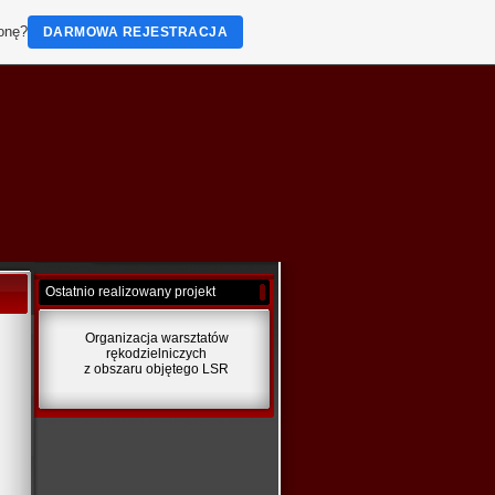
ronę?
DARMOWA REJESTRACJA
Ostatnio realizowany projekt
Organizacja warsztatów
rękodzielniczych
z obszaru objętego LSR