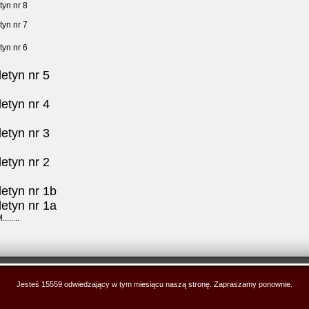
tyn nr 8
tyn nr 7
tyn nr 6
letyn nr 5
letyn nr 4
letyn nr 3
letyn nr 2
letyn nr 1b
letyn nr 1a
.......
Jesteś 15559 odwiedzający w tym miesiącu naszą stronę. Zapraszamy ponownie.