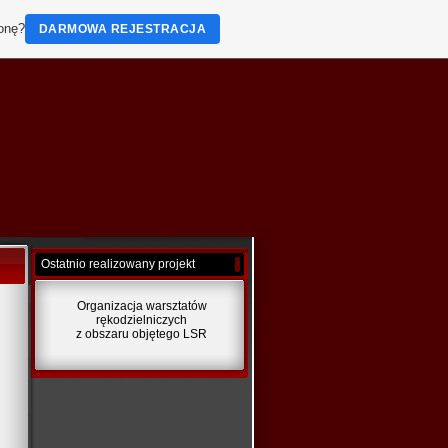
ronę?
DARMOWA REJESTRACJA
Ostatnio realizowany projekt
Organizacja warsztatów
rękodzielniczych
z obszaru objętego LSR