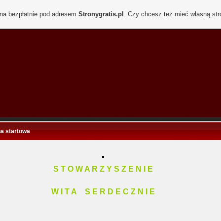
ona bezpłatnie pod adresem
Stronygratis.pl
. Czy chcesz też mieć własną st
na startowa
S T O W A R Z Y S Z E N I E
W I T A S E R D E C Z N I E